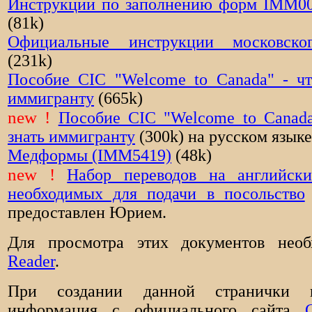
Инструкции по заполнению форм IMM0
(81k)
Официальные инструкции московског
(231k)
Пособие CIC "Welcome to Canada" - чт
иммигранту
(665k)
new !
Пособие CIC "Welcome to Canada
знать иммигранту
(300k) на русском языке
Медформы (IMM5419)
(48k)
new !
Набор переводов на английски
необходимых для подачи в посольство
предоставлен Юрием.
Для просмотра этих документов нео
Reader
.
При создании данной странички ис
информация c официального сайта