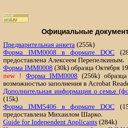
Официальные докумен
Предварительная анкета
(255k)
Форма IMM0008 в формате DOC
(28
предоставлена Алексеем Перепелкиным.
Форма IMM0008
(30k) образца Октября 1
new !
Форма IMM0008
(256k) образц
возможностью заполнения в Acrobat Read
Дополнительная информация о семье (ф
(15k)
Форма IMM5406 в формате DOC
(15
предоставлена Михаилом Шарко.
Guide for Independent Applicants
(284k)