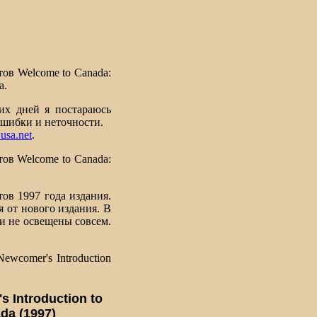
ов Welcome to Canada:
а.
их дней я постараюсь
ошибки и неточности.
sa.net
.
ов Welcome to Canada:
ов 1997 года издания.
я от нового издания. В
и не освещены совсем.
wcomer's Introduction
 Introduction to
da (1997)