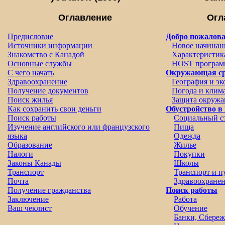
Оглавление
Огл
Предисловие
Добро пожалова
Источники информации
Новое начинан
Знакомство с Канадой
Характеристик
Основные службы
HOST програм
С чего начать
Окружающая ср
Здравоохранение
География и э
Получение документов
Погода и клим
Поиск жилья
Защита окруж
Как сохранить свои деньги
Обустройство 
Поиск работы
Социальный ст
Изучение английского или французского
Пища
языка
Одежда
Образование
Жилье
Налоги
Покупки
Законы Канады
Школы
Транспорт
Транспорт и п
Почта
Здравоохране
Получение гражданства
Поиск работы
Заключение
Работа
Ваш чеклист
Обучение
Банки, Сбереж