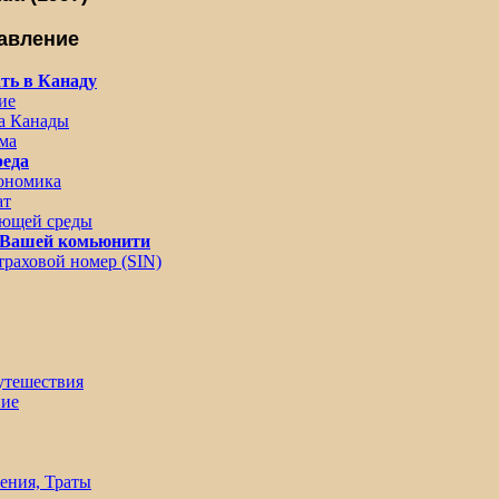
авление
ть в Канаду
ие
а Канады
ма
еда
кономика
ат
ающей среды
в Вашей комьюнити
раховой номер (SIN)
утешествия
ние
ения, Траты