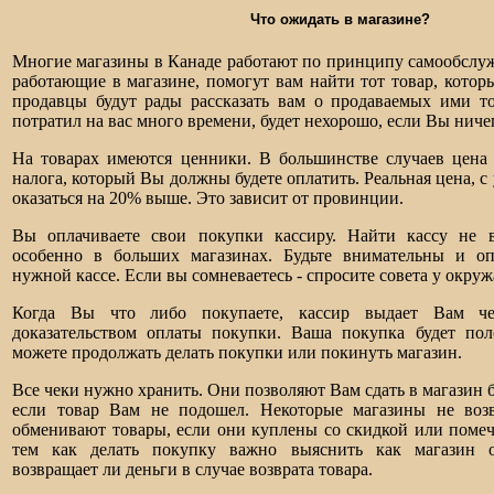
Что ожидать в магазине?
Многие магазины в Канаде работают по принципу самообслу
работающие в магазине, помогут вам найти тот товар, кото
продавцы будут рады рассказать вам о продаваемых ими то
потратил на вас много времени, будет нехорошо, если Вы ниче
На товарах имеются ценники. В большинстве случаев цена 
налога, который Вы должны будете оплатить. Реальная цена, с
оказаться на 20% выше. Это зависит от провинции.
Вы оплачиваете свои покупки кассиру. Найти кассу не в
особенно в больших магазинах. Будьте внимательны и о
нужной кассе. Если вы сомневаетесь - спросите совета у окру
Когда Вы что либо покупаете, кассир выдает Вам чек
доказательством оплаты покупки. Ваша покупка будет п
можете продолжать делать покупки или покинуть магазин.
Все чеки нужно хранить. Они позволяют Вам сдать в магазин 
если товар Вам не подошел. Некоторые магазины не воз
обменивают товары, если они куплены со скидкой или помечен
тем как делать покупку важно выяснить как магазин 
возвращает ли деньги в случае возврата товара.