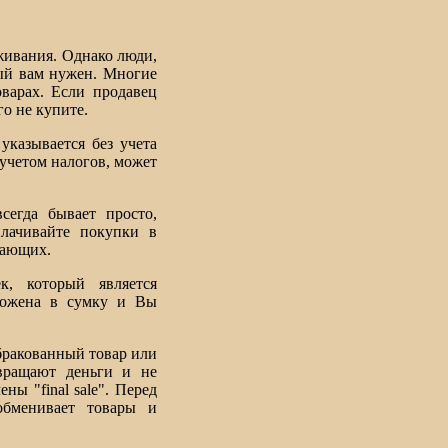
живания. Однако люди,
рый вам нужен. Многие
варах. Если продавец
го не купите.
указывается без учета
 учетом налогов, может
сегда бывает просто,
плачивайте покупки в
жающих.
, который является
оложена в сумку и Вы
бракованный товар или
вращают деньги и не
ы "final sale". Перед
обменивает товары и