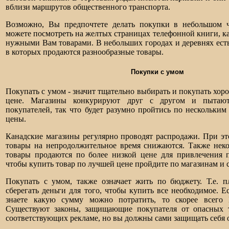
вблизи маршрутов общественного транспорта.
Возможно, Вы предпочтете делать покупки в небольшом 
можете посмотреть на желтых страницах телефонной книги, к
нужными Вам товарами. В небольших городах и деревнях ест
в которых продаются разнообразные товары.
Покупки с умом
Покупать с умом - значит тщательно выбирать и покупать хор
цене. Магазины конкурируют друг с другом и пытают
покупателей, так что будет разумно пройтись по нескольким
цены.
Канадские магазины регулярно проводят распродажи. При э
товары на непродолжительное время снижаются. Также нек
товары продаются по более низкой цене для привлечения п
чтобы купить товар по лучшей цене пройдите по магазинам и 
Покупать с умом, также означает жить по бюджету. Т.е. п
сберегать деньги для того, чтобы купить все необходимое. Е
знаете какую сумму можно потратить, то скорее всего 
Существуют законы, защищающие покупателя от опасных 
соответствующих рекламе, но вы должны сами защищать себя 