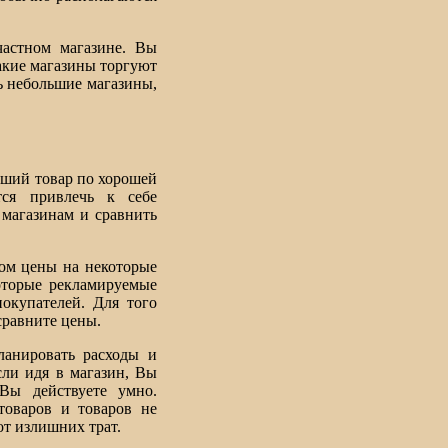
частном магазине. Вы
акие магазины торгуют
ь небольшие магазины,
оший товар по хорошей
ся привлечь к себе
 магазинам и сравнить
том цены на некоторые
оторые рекламируемые
окупателей. Для того
сравните цены.
ланировать расходы и
сли идя в магазин, Вы
Вы действуете умно.
товаров и товаров не
от излишних трат.