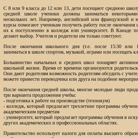
С 8 или 9 класса до 12 или 13, дети посещают среднюю школу
средней школе ученики должны заниматься некоторыми
нескольких лет. Например, английский или французский и 
курсы помогают ученикам получить работу после окончания 
их к поступлению в колледж или университет. В Канаде п
делают выбор. Учителя и родители им только советуют.
После окончания школьного дня (т.е. после 15:30 или 
заниматься в школе спортом, музыкой, играми или посещать к
Большинство начальных и средних школ поощряет активное
школьной жизни. Время от времени организуются родительские
Они дают родителям возможность родителям обсудить с учите
можете привести переводчика или друга на подобное мероприя
После окончания средней школы, многие молодые люди прод
три варианта продолжения учебы:
- подготовка к работе на производстве (техникум)
- колледж, который предлагает трехлетние программы обучен
академическим предметам
- университет, который предлагает программы обучения в искус
других академических и профессиональных областях.
Правительство использует налоги для оплаты высшего образо