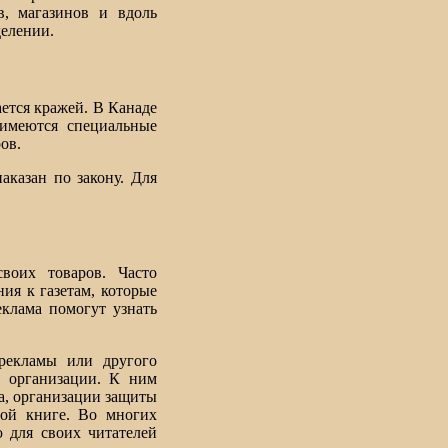
в, магазинов и вдоль
делении.
ается кражей. В Канаде
 имеются специальные
ов.
казан по закону. Для
воих товаров. Часто
ия к газетам, которые
еклама помогут узнать
 рекламы или другого
е организации. К ним
а, организации защиты
ной книге. Во многих
ю для своих читателей